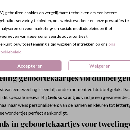
Wij gebruiken cookies en vergelijkbare technieken om een betere
gebruikerservaring te bieden, ons websiteverkeer en onze prestaties te
analyseren en voor marketing- en sociale mediadoeleinden (het
weergeven van gepersonaliseerde advertenties).
Je kunt jouw toestemming altijd wijzigen of intrekken op ons
ons
cookiebeleid
.
Accepteren
Weigeren
ling geboortekaartjes vol dubbel ge
 van een tweeling is een bijzonder moment vol dubbel geluk. Dat wi
 dit speciale nieuws. Bij
Gelukskaartjes
vind je een gevarieerde c
aal naar wens personaliseren: van de namen en kleuren tot lettertyp
twee wondertjes perfect aankondigt.
ds in geboortekaartjes voor tweeling