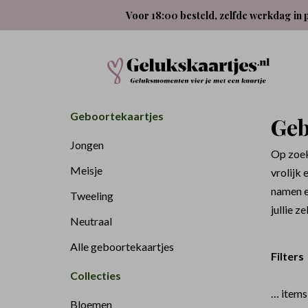
Voor 18:00 besteld, zelfde werkdag in 
Geboortekaartjes
Geb
Jongen
Op zoek
Meisje
vrolijk 
namen e
Tweeling
jullie z
Neutraal
Alle geboortekaartjes
Filters
Collecties
…
items
Bloemen