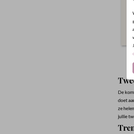
Twee
De komst
doet aan
ze helem
jullie 
Tren