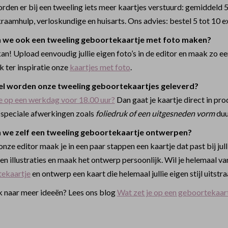
rden er bij een tweeling iets meer kaartjes verstuurd: gemiddeld 5
raamhulp, verloskundige en huisarts. Ons advies: bestel 5 tot 10 e
 we ook een tweeling geboortekaartje met foto maken?
kan! Upload eenvoudig jullie eigen foto’s in de editor en maak zo 
jk ter inspiratie onze
kaartjes met foto
.
el worden onze tweeling geboortekaartjes geleverd?
je op een werkdag voor 18.00 uur?
Dan gaat je kaartje direct in pro
j speciale afwerkingen zoals
foliedruk of een uitgesneden vorm
duu
 we zelf een tweeling geboortekaartje ontwerpen?
onze editor maak je in een paar stappen een kaartje dat past bij jul
en illustraties en maak het ontwerp persoonlijk. Wil je helemaal v
ekaartje
en ontwerp een kaart die helemaal jullie eigen stijl uitstraa
 naar meer ideeën? Lees ons blog
Wat zet je op een geboortekaar