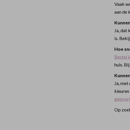
Vaak wo
aan de k
Kunnen
Ja, dat 
is. Beki
Hoe sn
Bestel 
huis. Bi
Kunnen
Ja, met 
kleuren 
geboort
Op zoek