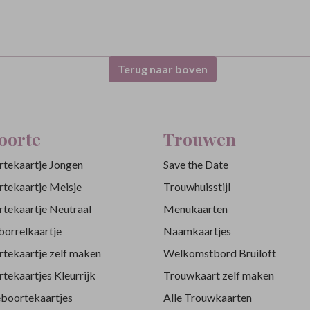
Terug naar boven
oorte
Trouwen
tekaartje Jongen
Save the Date
tekaartje Meisje
Trouwhuisstijl
tekaartje Neutraal
Menukaarten
orrelkaartje
Naamkaartjes
tekaartje zelf maken
Welkomstbord Bruiloft
tekaartjes Kleurrijk
Trouwkaart zelf maken
eboortekaartjes
Alle Trouwkaarten