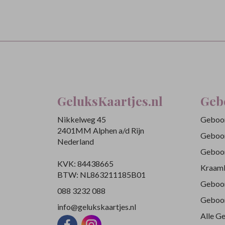
GeluksKaartjes.nl
Geb
Nikkelweg 45
Geboor
2401MM Alphen a/d Rijn
Geboor
Nederland
Geboor
KVK: 84438665
Kraamb
BTW: NL863211185B01
Geboor
088 3232 088
Geboor
info@gelukskaartjes.nl
Alle G