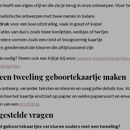
n heeft een eigen stijl en die zie je terug in onze ontwerpen. Voor t
alistische ontwerpen met twee namen in balans
edruk
voor een luxe uitstraling, vaak in goud of koper
raties van duo’s zoals twee konijntjes, wolkjes of hartjes
ndere vormen zoals een rond of boogvormig kaartje
, genderneutrale kleuren die altijd passend zijn
tie nodig? Neem ook een kijkje bij onze
jongens geboortekaartjes
,
ekaartjes
.
 een tweeling geboortekaartje maken
 ontwerp, verander teksten en kleuren en voeg jullie details toe. 
n hoe het kaartje eruitziet op papier en welke papiersoort en enve
en van een
proefdruk
.
gestelde vragen
l geboortekaartjes versturen ouders met een tweeling?