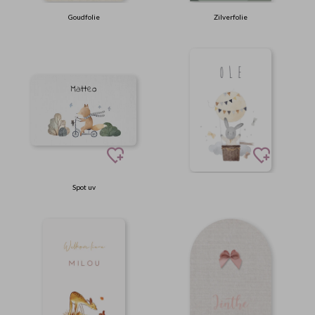
Goudfolie
Zilverfolie
Spot uv