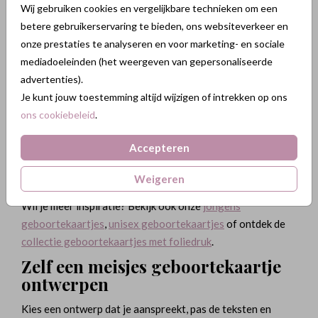
meisjes
Wij gebruiken cookies en vergelijkbare technieken om een
betere gebruikerservaring te bieden, ons websiteverkeer en
Voor meisjes zien we in 2025 veel lieve en stijlvolle
onze prestaties te analyseren en voor marketing- en sociale
ontwerpen terug. Populaire stijlen zijn onder andere:
mediadoeleinden (het weergeven van gepersonaliseerde
✔ Zachte tinten zoals oudroze, peach en pastel
advertenties).
✔
Foliedruk
in goud, koper of rosé voor een chique
Je kunt jouw toestemming altijd wijzigen of intrekken op ons
afwerking
ons cookiebeleid
.
✔ Illustraties met bloemen, hartjes of lieve diertjes
✔ Kaarten in bijzondere vormen zoals rond of met een
Accepteren
boog
Weigeren
✔ Minimalistische ontwerpen met sierlijke typografie
Wil je meer inspiratie? Bekijk ook onze
jongens
geboortekaartjes
,
unisex geboortekaartjes
of ontdek de
collectie geboortekaartjes met foliedruk
.
Zelf een meisjes geboortekaartje
ontwerpen
Kies een ontwerp dat je aanspreekt, pas de teksten en