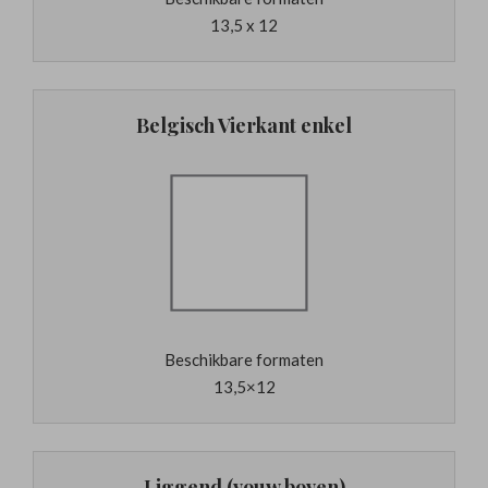
13,5 x 12
Belgisch Vierkant enkel
Beschikbare formaten
13,5×12
Liggend (vouw boven)