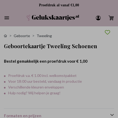
Proefdruk al vanaf €1,00
Geboorte
Tweeling
Geboortekaartje Tweeling Schoenen
Bestel gemakkelijk een proefdruk voor
€ 1,00
Proefdruk v.a. € 1.00 incl. welkomstpakket
Voor 18:00 uur besteld, vandaag in productie
Verschillende kleuren enveloppen
Hulp nodig? Wij helpen je graag!
Formaten en prijzen