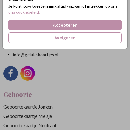
Nikkelweg 45
Je kunt jouw toestemming altijd wijzigen of intrekken op ons
2401MM Alphen a/d Rijn
ons cookiebeleid
.
Nederland
Accepteren
KVK: 84438665
BTW: NL863211185B01
Weigeren
088 3232 088
info@gelukskaartjes.nl
Geboorte
Geboortekaartje Jongen
Geboortekaartje Meisje
Geboortekaartje Neutraal