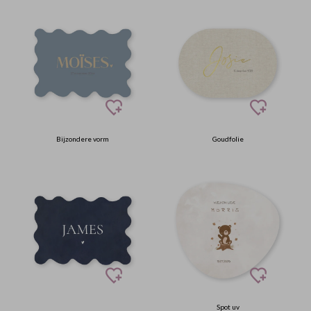
Bijzondere vorm
Goudfolie
Spot uv