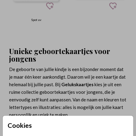
Spot uv
Unieke geboortekaartjes voor
jongens
De geboorte van jullie kindje is een bijzonder moment dat
je maar één keer aankondigt. Daarom wil je een kaartje dat
helemaal bij jullie past. Bij
Gelukskaartjes
kies je uit een
ruime collectie geboortekaartjes voor jongens, die je
eenvoudig zelf kunt aanpassen. Van de naam en kleuren tot
lettertypes en illustraties: alles is mogelijk om jullie kaart
persoonlijk en uniek te maken.
Populaire stijlen voor
Cookies
jongenskaartjes