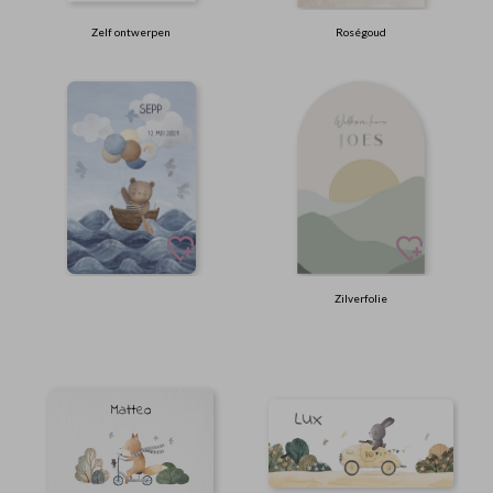
Zelf ontwerpen
Roségoud
Zilverfolie