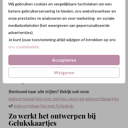
Wij gebruiken cookies en vergelijkbare technieken om een
Ieder gezin heeft zijn eigen stijl, en die zie je terug in onze
betere gebruikerservaring te bieden, ons websiteverkeer en
ontwerpen. Dit zijn de trends van 2025 voor
onze prestaties te analyseren en voor marketing- en sociale
geboortekaartjes jongen:
mediadoeleinden (het weergeven van gepersonaliseerde
✔ Minimalistische ontwerpen in zachte natuurtinten
advertenties).
✔
Foliedruk
in goud, koper of zilver voor een luxe
Je kunt jouw toestemming altijd wijzigen of intrekken op ons
uitstraling
ons cookiebeleid
.
✔ Lieve illustraties met dieren zoals een leeuwtje, olifant
of vos
Accepteren
✔ Bijzondere vormen zoals ronde kaarten en boogkaarten
Weigeren
✔ Stoere typografie met donkere kleuren voor een
krachtige look
Benieuwd naar alle stijlen? Bekijk ook onze
geboortekaartjes voor meisjes
,
neutrale geboortekaartjes
of
geboortekaartjes met foliedruk
.
Zo werkt het ontwerpen bij
Gelukskaartjes