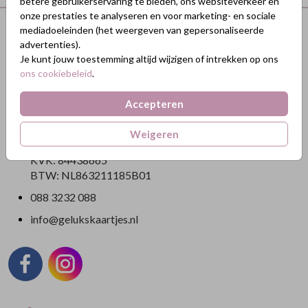
betere gebruikerservaring te bieden, ons websiteverkeer en
onze prestaties te analyseren en voor marketing- en sociale
Terug naar boven
mediadoeleinden (het weergeven van gepersonaliseerde
advertenties).
Je kunt jouw toestemming altijd wijzigen of intrekken op ons
GeluksKaartjes.nl
ons cookiebeleid
.
Nikkelweg 45
Accepteren
2401MM Alphen a/d Rijn
Nederland
Weigeren
KVK: 84438665
BTW: NL863211185B01
088 3232 088
info@gelukskaartjes.nl