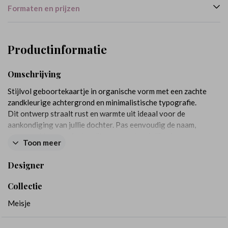
Formaten en prijzen
Productinformatie
Omschrijving
Stijlvol geboortekaartje in organische vorm met een zachte
zandkleurige achtergrond en minimalistische typografie.
Dit ontwerp straalt rust en warmte uit ideaal voor de
aankondiging van jullie dochter. Pas eenvoudig de naam,
datum en kleur aan in de editor en maak er jullie eigen
Toon meer
unieke kaart van.
Designer
Collectie
Meisje