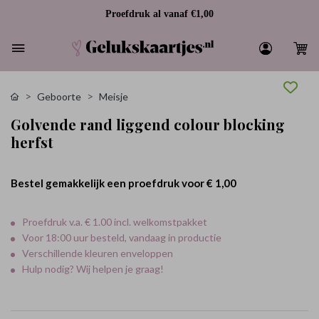
Proefdruk al vanaf €1,00
Geboorte
Meisje
Golvende rand liggend colour blocking
herfst
Bestel gemakkelijk een proefdruk voor
€ 1,00
Proefdruk v.a. € 1.00 incl. welkomstpakket
Voor 18:00 uur besteld, vandaag in productie
Verschillende kleuren enveloppen
Hulp nodig? Wij helpen je graag!