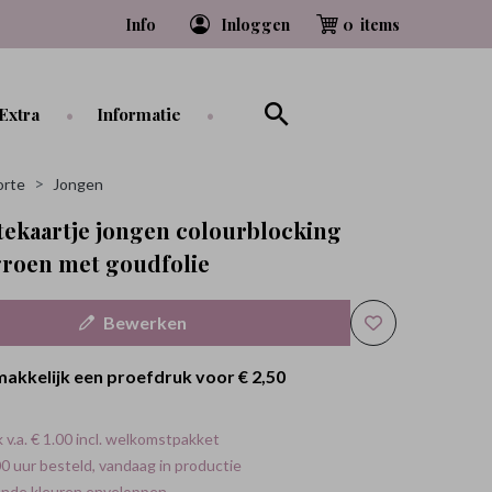
Info
Inloggen
0
Extra
Informatie
rte
Jongen
ekaartje jongen colourblocking
groen met goudfolie
Bewerken
makkelijk een proefdruk voor
€ 2,50
 v.a. € 1.00 incl. welkomstpakket
0 uur besteld, vandaag in productie
ende kleuren enveloppen