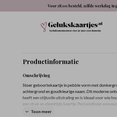
Voor 18:00 besteld, zelfde werkdag in 
Productinformatie
Omschrijving
Stoer geboortekaartje in pebble vorm met donkergr
achtergrond en goudkleurige naam. Dit moderne on
heeft een stijlvolle uitstraling en is ideaal voor wie h
een strak en eigentijds kaartje. Personaliseer eenvou
kleur en lettertype in de editor en maak het helemaal 
Toon meer