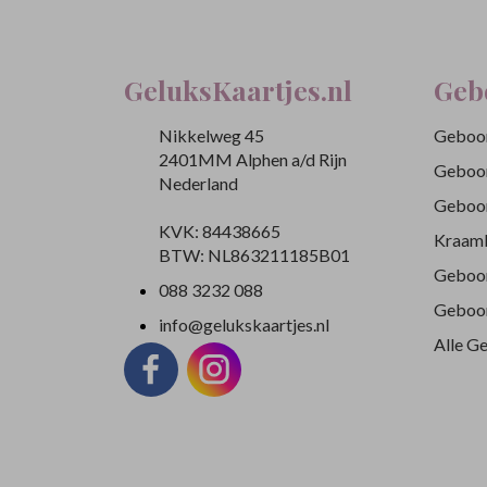
GeluksKaartjes.nl
Geb
Nikkelweg 45
Geboor
2401MM Alphen a/d Rijn
Geboor
Nederland
Geboor
KVK: 84438665
Kraamb
BTW: NL863211185B01
Geboor
088 3232 088
Geboor
info@gelukskaartjes.nl
Alle G