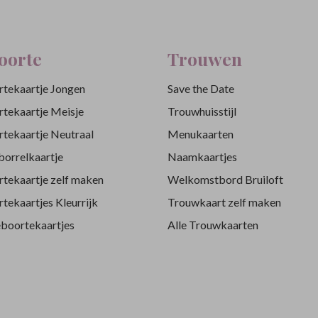
oorte
Trouwen
tekaartje Jongen
Save the Date
tekaartje Meisje
Trouwhuisstijl
tekaartje Neutraal
Menukaarten
orrelkaartje
Naamkaartjes
tekaartje zelf maken
Welkomstbord Bruiloft
tekaartjes Kleurrijk
Trouwkaart zelf maken
eboortekaartjes
Alle Trouwkaarten