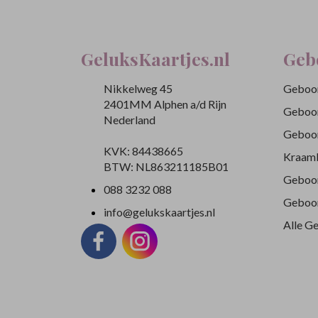
GeluksKaartjes.nl
Geb
Nikkelweg 45
Geboor
2401MM Alphen a/d Rijn
Geboor
Nederland
Geboor
KVK: 84438665
Kraamb
BTW: NL863211185B01
Geboor
088 3232 088
Geboor
info@gelukskaartjes.nl
Alle G