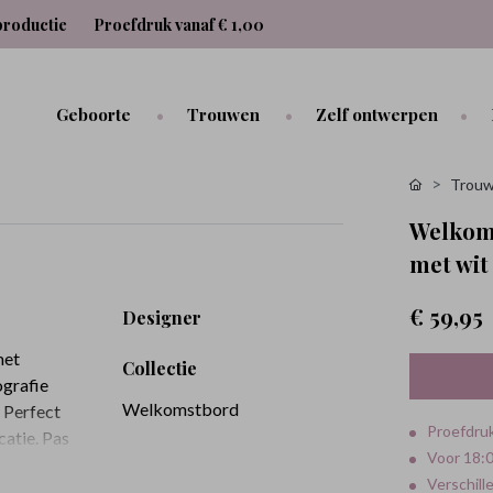
productie
Proefdruk vanaf € 1,00
Geboorte
Trouwen
Zelf ontwerpen
Trouw
Welkoms
met wit
€ 59,95
Designer
met
Collectie
ografie
Welkomstbord
. Perfect
Proefdruk
atie. Pas
Voor 18:0
Verschill