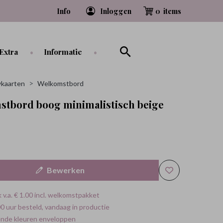
Info
Inloggen
0
Extra
Informatie
kaarten
Welkomstbord
tbord boog minimalistisch beige
Bewerken
 v.a. € 1.00 incl. welkomstpakket
0 uur besteld, vandaag in productie
ende kleuren enveloppen