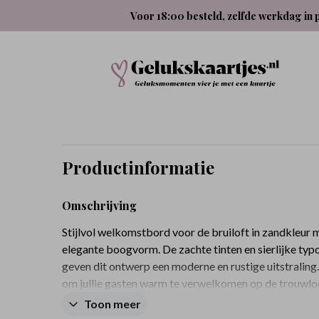
Voor 18:00 besteld, zelfde werkdag in 
Productinformatie
Omschrijving
Stijlvol welkomstbord voor de bruiloft in zandkleur 
elegante boogvorm. De zachte tinten en sierlijke typ
geven dit ontwerp een moderne en rustige uitstraling
om jullie gasten warm te verwelkomen op de trouwloc
eenvoudig namen, datum en locatie aan in de editor.
Toon meer