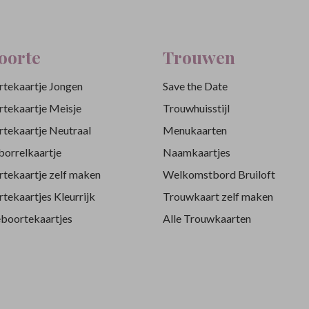
oorte
Trouwen
tekaartje Jongen
Save the Date
tekaartje Meisje
Trouwhuisstijl
tekaartje Neutraal
Menukaarten
orrelkaartje
Naamkaartjes
tekaartje zelf maken
Welkomstbord Bruiloft
tekaartjes Kleurrijk
Trouwkaart zelf maken
eboortekaartjes
Alle Trouwkaarten