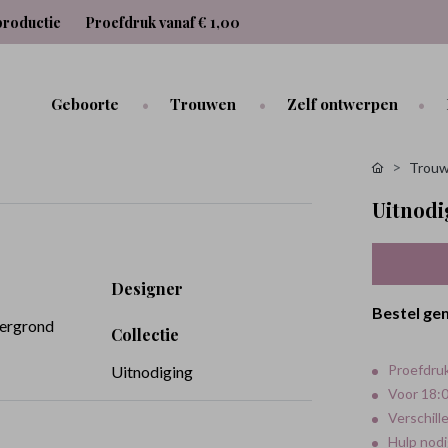
productie
Proefdruk vanaf € 1,00
Geboorte
Trouwen
Zelf ontwerpen
Trouw
Uitnod
Designer
Bestel ge
tergrond
Collectie
Proefdruk
Uitnodiging
Voor 18:0
Verschill
Hulp nodi