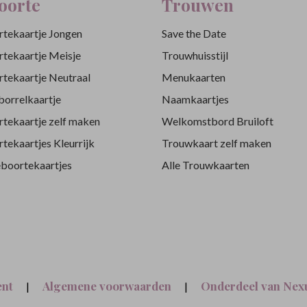
oorte
Trouwen
tekaartje Jongen
Save the Date
tekaartje Meisje
Trouwhuisstijl
tekaartje Neutraal
Menukaarten
orrelkaartje
Naamkaartjes
tekaartje zelf maken
Welkomstbord Bruiloft
tekaartjes Kleurrijk
Trouwkaart zelf maken
eboortekaartjes
Alle Trouwkaarten
ent
Algemene voorwaarden
Onderdeel van Nexu
|
|