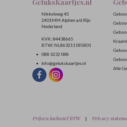
GeluksKaartjes.nl
Geb
Nikkelweg 45
Geboor
2401MM Alphen a/d Rijn
Geboor
Nederland
Geboor
KVK: 84438665
Kraamb
BTW: NL863211185B01
Geboor
088 3232 088
Geboor
info@gelukskaartjes.nl
Alle G
Prijzen inclusief BTW
Privacy statem
|