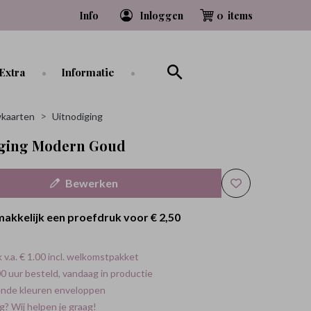
Info
Inloggen
0
Extra
Informatie
kaarten
Uitnodiging
iging Modern Goud
Bewerken
makkelijk een proefdruk voor
€ 2,50
 v.a. € 1.00 incl. welkomstpakket
0 uur besteld, vandaag in productie
ende kleuren enveloppen
g? Wij helpen je graag!