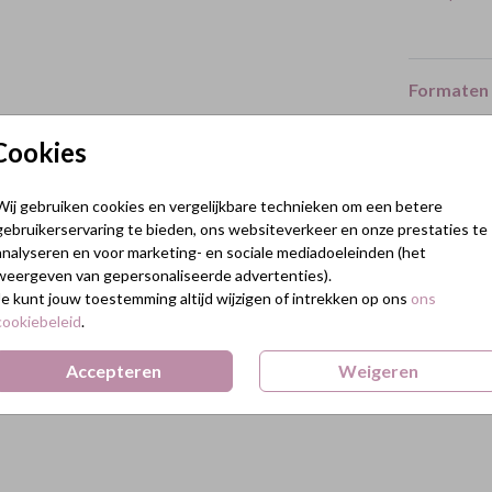
Formaten 
Cookies
Wij gebruiken cookies en vergelijkbare technieken om een betere
gebruikerservaring te bieden, ons websiteverkeer en onze prestaties te
analyseren en voor marketing- en sociale mediadoeleinden (het
weergeven van gepersonaliseerde advertenties).
Je kunt jouw toestemming altijd wijzigen of intrekken op ons
ons
cookiebeleid
.
Accepteren
Weigeren
Terug naar boven