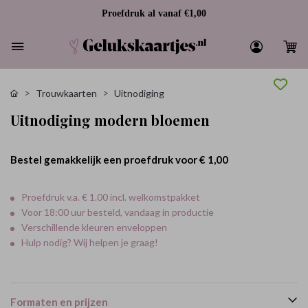
Proefdruk al vanaf €1,00
Trouwkaarten
Uitnodiging
Uitnodiging modern bloemen
Bestel gemakkelijk een proefdruk voor
€ 1,00
Proefdruk v.a. € 1.00 incl. welkomstpakket
Voor 18:00 uur besteld, vandaag in productie
Verschillende kleuren enveloppen
Hulp nodig? Wij helpen je graag!
Formaten en prijzen