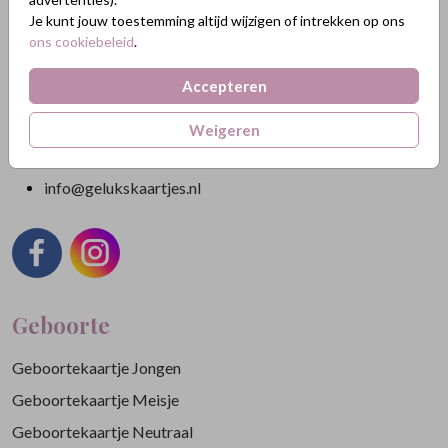
Nikkelweg 45
Je kunt jouw toestemming altijd wijzigen of intrekken op ons
2401MM Alphen a/d Rijn
ons cookiebeleid
.
Nederland
Accepteren
KVK: 84438665
BTW: NL863211185B01
Weigeren
088 3232 088
info@gelukskaartjes.nl
Geboorte
Geboortekaartje Jongen
Geboortekaartje Meisje
Geboortekaartje Neutraal