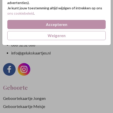
advertenties).
Je kunt jouw toestemming altijd wijzigen of intrekken op ons
Nikkelweg 45
ons cookiebeleid
.
2401MM Alphen a/d Rijn
Nederland
Accepteren
KVK: 84438665
Weigeren
BTW: NL863211185B01
088 3232 088
info@gelukskaartjes.nl
Geboorte
Geboortekaartje Jongen
Geboortekaartje Meisje