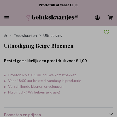
Proefdruk al vanaf €1,00
Trouwkaarten
Uitnodiging
Uitnodiging Beige Bloemen
Bestel gemakkelijk een proefdruk voor
€ 1,00
Proefdruk v.a. € 1.00 incl. welkomstpakket
Voor 18:00 uur besteld, vandaag in productie
Verschillende kleuren enveloppen
Hulp nodig? Wij helpen je graag!
Formaten en prijzen