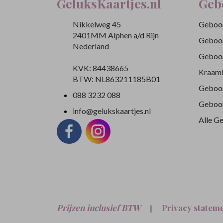
GeluksKaartjes.nl
Geb
Nikkelweg 45
Geboor
2401MM Alphen a/d Rijn
Geboor
Nederland
Geboor
KVK: 84438665
Kraamb
BTW: NL863211185B01
Geboor
088 3232 088
Geboor
info@gelukskaartjes.nl
Alle G
Prijzen inclusief BTW
Privacy statem
|