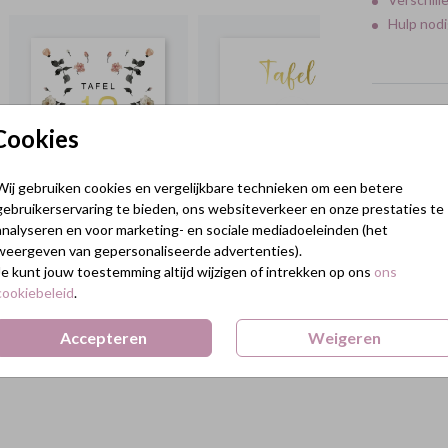
Hulp nodi
Formaten 
Cookies
Wij gebruiken cookies en vergelijkbare technieken om een betere
gebruikerservaring te bieden, ons websiteverkeer en onze prestaties te
analyseren en voor marketing- en sociale mediadoeleinden (het
weergeven van gepersonaliseerde advertenties).
Je kunt jouw toestemming altijd wijzigen of intrekken op ons
ons
cookiebeleid
.
Accepteren
Weigeren
Terug naar boven