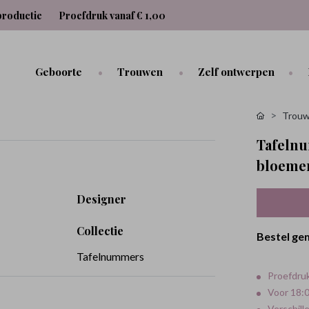
productie
Proefdruk vanaf € 1,00
Geboorte
Trouwen
Zelf ontwerpen
Trouw
Tafelnu
bloeme
Designer
Collectie
Bestel ge
Tafelnummers
Proefdruk
Voor 18:0
Verschill