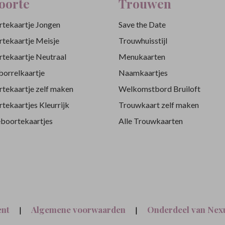
oorte
Trouwen
tekaartje Jongen
Save the Date
tekaartje Meisje
Trouwhuisstijl
tekaartje Neutraal
Menukaarten
orrelkaartje
Naamkaartjes
tekaartje zelf maken
Welkomstbord Bruiloft
tekaartjes Kleurrijk
Trouwkaart zelf maken
eboortekaartjes
Alle Trouwkaarten
ent
Algemene voorwaarden
Onderdeel van Nexu
|
|