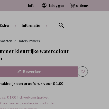
Info
Inloggen
0
Extra
Informatie
kaarten
Tafelnummers
mmer kleurrijke watercolour
n
Bewerken
makkelijk een proefdruk voor
€ 1,00
 v.a. € 1.00 incl. welkomstpakket
0 uur besteld, vandaag in productie
ende kleuren enveloppen