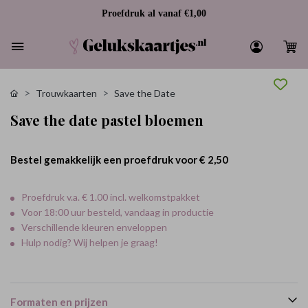
Proefdruk al vanaf €1,00
Trouwkaarten
Save the Date
Save the date pastel bloemen
Bestel gemakkelijk een proefdruk voor
€ 2,50
Proefdruk v.a. € 1.00 incl. welkomstpakket
Voor 18:00 uur besteld, vandaag in productie
Verschillende kleuren enveloppen
Hulp nodig? Wij helpen je graag!
Formaten en prijzen