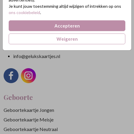
Nikkelweg 45
Je kunt jouw toestemming altijd wijzigen of intrekken op ons
2401MM Alphen a/d Rijn
ons cookiebeleid
.
Nederland
Accepteren
KVK: 84438665
BTW: NL863211185B01
Weigeren
088 3232 088
info@gelukskaartjes.nl
Geboorte
Geboortekaartje Jongen
Geboortekaartje Meisje
Geboortekaartje Neutraal