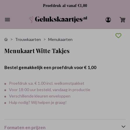
Proefdruk al vanaf €1,00
Trouwkaarten
Menukaarten
Menukaart Witte Takjes
Bestel gemakkelijk een proefdruk voor
€ 1,00
Proefdruk v.a. € 1.00 incl. welkomstpakket
Voor 18:00 uur besteld, vandaag in productie
Verschillende kleuren enveloppen
Hulp nodig? Wij helpen je graag!
Formaten en prijzen