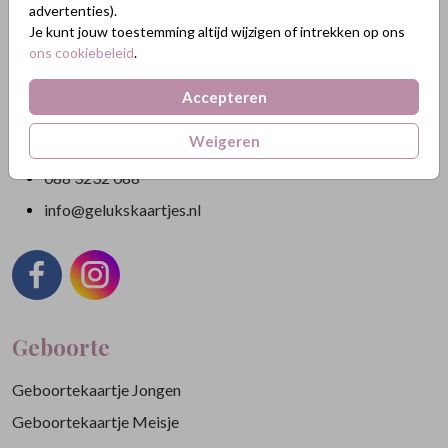
advertenties).
Je kunt jouw toestemming altijd wijzigen of intrekken op ons
Nikkelweg 45
ons cookiebeleid
.
2401MM Alphen a/d Rijn
Nederland
Accepteren
KVK: 84438665
Weigeren
BTW: NL863211185B01
088 3232 088
info@gelukskaartjes.nl
Geboorte
Geboortekaartje Jongen
Geboortekaartje Meisje