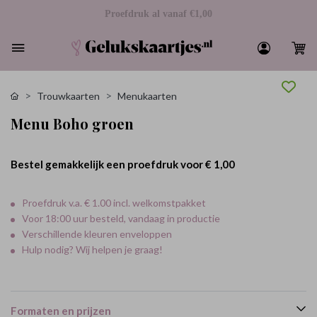
Proefdruk al vanaf €1,00
Trouwkaarten
Menukaarten
Menu Boho groen
Bestel gemakkelijk een proefdruk voor
€ 1,00
Proefdruk v.a. € 1.00 incl. welkomstpakket
Voor 18:00 uur besteld, vandaag in productie
Verschillende kleuren enveloppen
Hulp nodig? Wij helpen je graag!
Formaten en prijzen