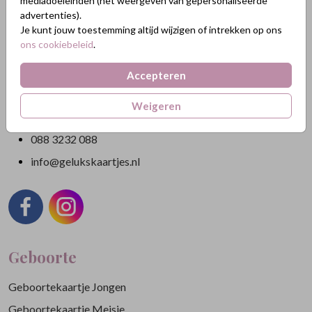
mediadoeleinden (het weergeven van gepersonaliseerde
GeluksKaartjes.nl
advertenties).
Je kunt jouw toestemming altijd wijzigen of intrekken op ons
Nikkelweg 45
ons cookiebeleid
.
2401MM Alphen a/d Rijn
Nederland
Accepteren
KVK: 84438665
Weigeren
BTW: NL863211185B01
088 3232 088
info@gelukskaartjes.nl
Geboorte
Geboortekaartje Jongen
Geboortekaartje Meisje