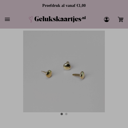
Proefdruk al vanaf €1,00