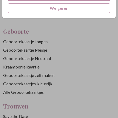
Weigeren
Geboorte
Geboortekaartje Jongen
Geboortekaartje Meisje
Geboortekaartje Neutraal
Kraamborrelkaartje
Geboortekaartje zelf maken
Geboortekaartjes Kleurrijk
Alle Geboortekaartjes
Trouwen
Save the Date