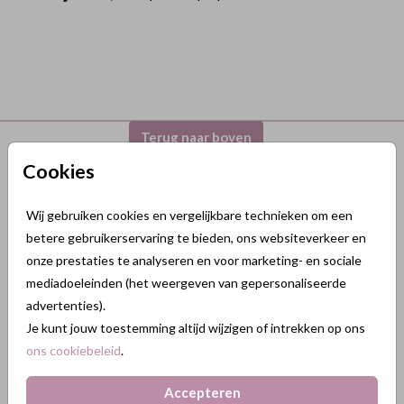
Terug naar boven
Cookies
GeluksKaartjes.nl
Wij gebruiken cookies en vergelijkbare technieken om een
Nikkelweg 45
betere gebruikerservaring te bieden, ons websiteverkeer en
2401MM Alphen a/d Rijn
onze prestaties te analyseren en voor marketing- en sociale
Nederland
mediadoeleinden (het weergeven van gepersonaliseerde
advertenties).
KVK: 84438665
Je kunt jouw toestemming altijd wijzigen of intrekken op ons
BTW: NL863211185B01
ons cookiebeleid
.
088 3232 088
info@gelukskaartjes.nl
Accepteren