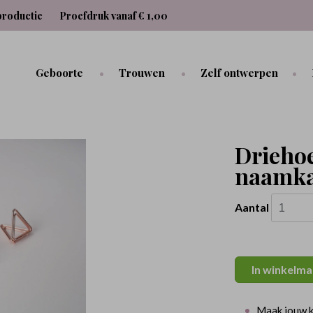
productie
Proefdruk vanaf € 1,00
Geboorte
Trouwen
Zelf ontwerpen
Drieho
naamka
Aantal
In winkelma
Maak jouw k