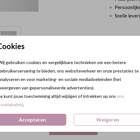
Persoonlijke
Snelle lever
Cookies
Prijs:
€ 9,95
Wij gebruiken cookies en vergelijkbare technieken om een betere
0 stuks). Formaat: 2 cm (breedte) x 2 cm
gebruikerservaring te bieden, ons websiteverkeer en onze prestaties te
analyseren en voor marketing- en sociale mediadoeleinden (het
weergeven van gepersonaliseerde advertenties).
Je kunt jouw toestemming altijd wijzigen of intrekken op ons
ons
cookiebeleid
.
Accepteren
Weigeren
Terug naar boven