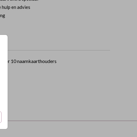
 hulp en advies
ing
per 10 naamkaarthouders