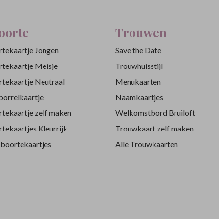
oorte
Trouwen
tekaartje Jongen
Save the Date
tekaartje Meisje
Trouwhuisstijl
tekaartje Neutraal
Menukaarten
orrelkaartje
Naamkaartjes
tekaartje zelf maken
Welkomstbord Bruiloft
tekaartjes Kleurrijk
Trouwkaart zelf maken
eboortekaartjes
Alle Trouwkaarten