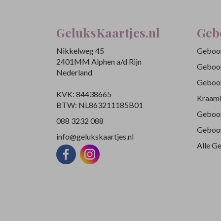
GeluksKaartjes.nl
Geb
Nikkelweg 45
Geboor
2401MM Alphen a/d Rijn
Geboor
Nederland
Geboor
KVK: 84438665
Kraamb
BTW: NL863211185B01
Geboor
088 3232 088
Geboor
info@gelukskaartjes.nl
Alle G