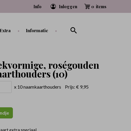
Info
Inloggen
0
Extra
Informatie
ekvormige, roségouden
arthouders (10)
x 10 naamkaarthouders
Prijs:
€ 9,95
ndje
aart extra speciaal