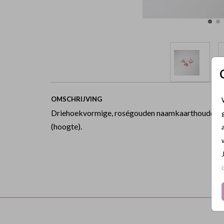
OMSCHRIJVING
Driehoekvormige, roségouden naamkaarthouders (1
(hoogte).