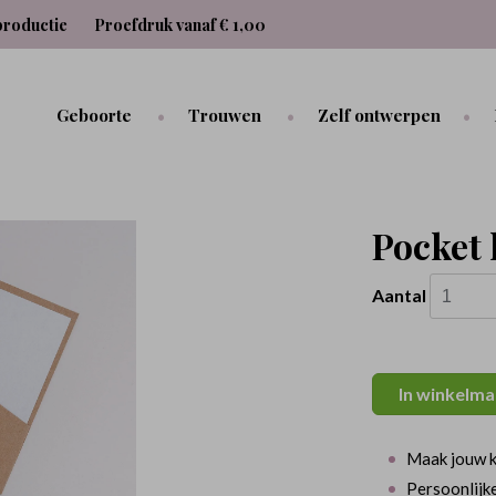
productie
Proefdruk vanaf € 1,00
Geboorte
Trouwen
Zelf ontwerpen
Pocket 
Aantal
In winkelma
Maak jouw k
Persoonlijke