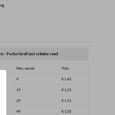
ing
en - Pocket kraft met schuine rand
Max. aantal
Prijs:
9
€ 1,45
19
€ 1,25
29
€ 1,15
49
€ 1,05