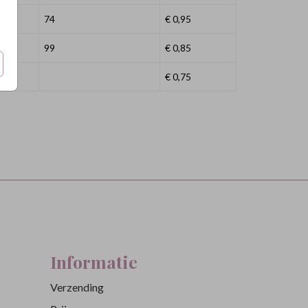
74
€ 0,95
99
€ 0,85
€ 0,75
Informatie
Verzending