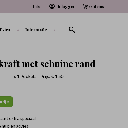
Info
Inloggen
0
Extra
Informatie
kraft met schuine rand
x 1 Pockets
Prijs:
€ 1,50
ndje
aart extra speciaal
 hulp en advies