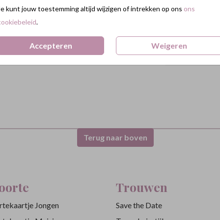
Je kunt jouw toestemming altijd wijzigen of intrekken op ons
ons
50
cookiebeleid
.
75
Accepteren
Weigeren
100 +
Terug naar boven
oorte
Trouwen
tekaartje Jongen
Save the Date