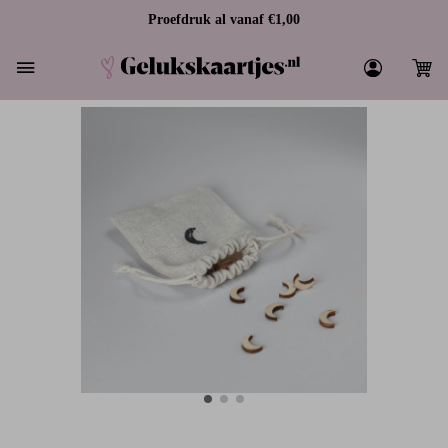
Proefdruk al vanaf €1,00