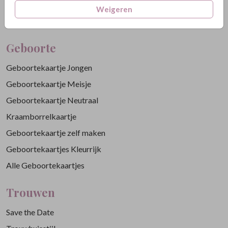
Weigeren
Geboorte
Geboortekaartje Jongen
Geboortekaartje Meisje
Geboortekaartje Neutraal
Kraamborrelkaartje
Geboortekaartje zelf maken
Geboortekaartjes Kleurrijk
Alle Geboortekaartjes
Trouwen
Save the Date