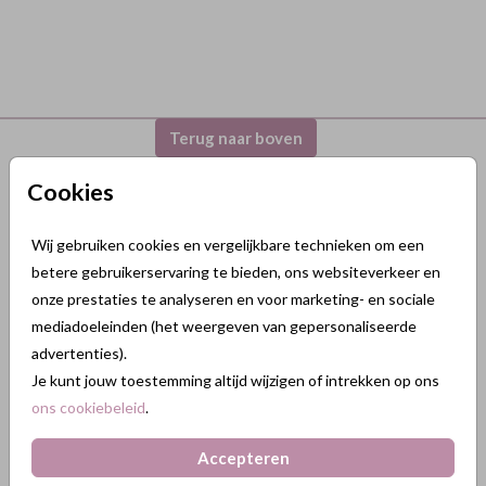
Terug naar boven
Cookies
GeluksKaartjes.nl
Wij gebruiken cookies en vergelijkbare technieken om een
Nikkelweg 45
betere gebruikerservaring te bieden, ons websiteverkeer en
2401MM Alphen a/d Rijn
onze prestaties te analyseren en voor marketing- en sociale
Nederland
mediadoeleinden (het weergeven van gepersonaliseerde
KVK: 84438665
advertenties).
BTW: NL863211185B01
Je kunt jouw toestemming altijd wijzigen of intrekken op ons
088 3232 088
ons cookiebeleid
.
info@gelukskaartjes.nl
Accepteren