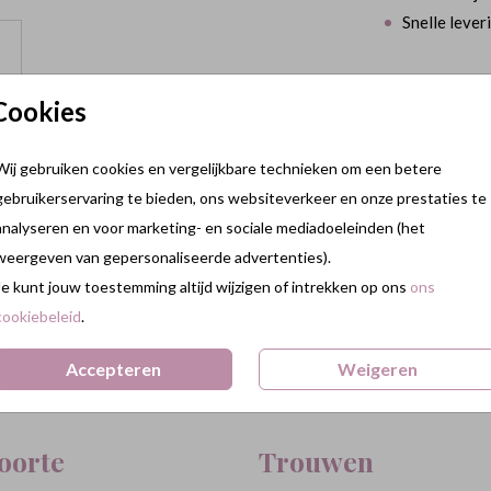
Snelle lever
Cookies
Prijs:
€ 0,45
Wij gebruiken cookies en vergelijkbare technieken om een betere
gebruikerservaring te bieden, ons websiteverkeer en onze prestaties te
analyseren en voor marketing- en sociale mediadoeleinden (het
weergeven van gepersonaliseerde advertenties).
Je kunt jouw toestemming altijd wijzigen of intrekken op ons
ons
cookiebeleid
.
Terug naar boven
Accepteren
Weigeren
oorte
Trouwen