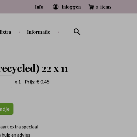
Info
Inloggen
0
Extra
Informatie
ecycled) 22 x 11
x 1
Prijs:
€ 0,45
ndje
aart extra speciaal
 hulp en advies