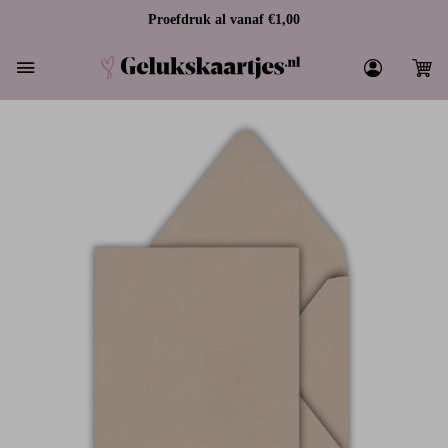
Proefdruk al vanaf €1,00