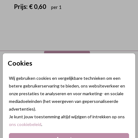
Prijs:
€ 0,60
per 1
Terug naar boven
Cookies
GeluksKaartjes.nl
Wij gebruiken cookies en vergelijkbare technieken om een
betere gebruikerservaring te bieden, ons websiteverkeer en
Nikkelweg 45
onze prestaties te analyseren en voor marketing- en sociale
2401MM Alphen a/d Rijn
mediadoeleinden (het weergeven van gepersonaliseerde
Nederland
advertenties).
KVK: 84438665
Je kunt jouw toestemming altijd wijzigen of intrekken op ons
BTW: NL863211185B01
ons cookiebeleid
.
088 3232 088