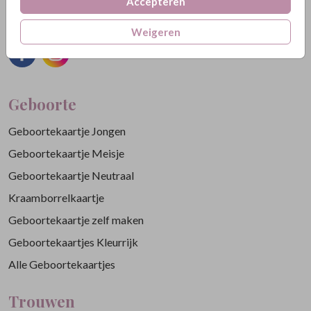
Accepteren
info@gelukskaartjes.nl
Weigeren
Geboorte
Geboortekaartje Jongen
Geboortekaartje Meisje
Geboortekaartje Neutraal
Kraamborrelkaartje
Geboortekaartje zelf maken
Geboortekaartjes Kleurrijk
Alle Geboortekaartjes
Trouwen