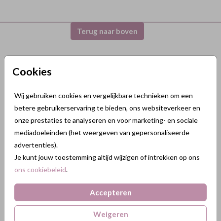
Terug naar boven
GeluksKaartjes.nl
Cookies
Nikkelweg 45
2401MM Alphen a/d Rijn
Wij gebruiken cookies en vergelijkbare technieken om een
Nederland
betere gebruikerservaring te bieden, ons websiteverkeer en
onze prestaties te analyseren en voor marketing- en sociale
KVK: 84438665
mediadoeleinden (het weergeven van gepersonaliseerde
BTW: NL863211185B01
advertenties).
088 3232 088
Je kunt jouw toestemming altijd wijzigen of intrekken op ons
ons cookiebeleid
.
info@gelukskaartjes.nl
Accepteren
Weigeren