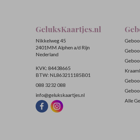
GeluksKaartjes.nl
Geb
Nikkelweg 45
Geboor
2401MM Alphen a/d Rijn
Geboor
Nederland
Geboor
KVK: 84438665
Kraamb
BTW: NL863211185B01
Geboor
088 3232 088
Geboor
info@gelukskaartjes.nl
Alle G