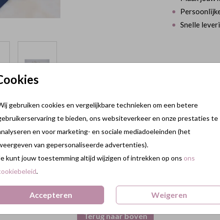
Persoonlijke
Snelle lever
Cookies
Prijs:
€ 8,95
Wij gebruiken cookies en vergelijkbare technieken om een betere
t "Love" is een prachtige manier om een
gebruikerservaring te bieden, ons websiteverkeer en onze prestaties te
en romantische en luxe uitstraling toe en is
analyseren en voor marketing- en sociale mediadoeleinden (het
weergeven van gepersonaliseerde advertenties).
Je kunt jouw toestemming altijd wijzigen of intrekken op ons
ons
cookiebeleid
.
Accepteren
Weigeren
Terug naar boven