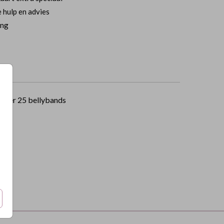
 hulp en advies
ing
per 25 bellybands