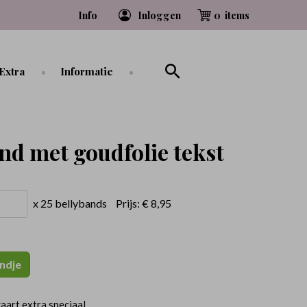
Info
Inloggen
0
Extra
Informatie
nd met goudfolie tekst
x 25 bellybands
Prijs:
€ 8,95
ndje
aart extra speciaal