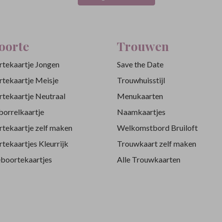
oorte
Trouwen
tekaartje Jongen
Save the Date
tekaartje Meisje
Trouwhuisstijl
tekaartje Neutraal
Menukaarten
orrelkaartje
Naamkaartjes
tekaartje zelf maken
Welkomstbord Bruiloft
tekaartjes Kleurrijk
Trouwkaart zelf maken
eboortekaartjes
Alle Trouwkaarten