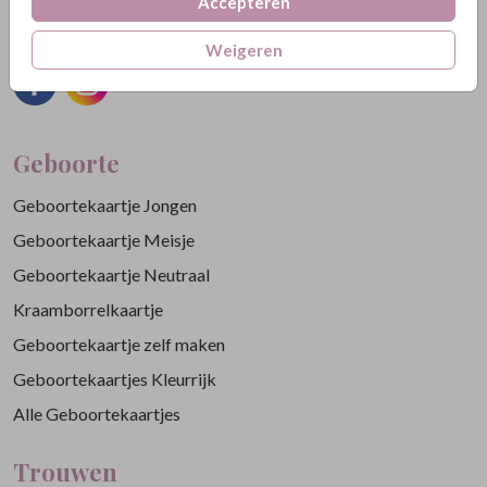
Accepteren
info@gelukskaartjes.nl
Weigeren
Geboorte
Geboortekaartje Jongen
Geboortekaartje Meisje
Geboortekaartje Neutraal
Kraamborrelkaartje
Geboortekaartje zelf maken
Geboortekaartjes Kleurrijk
Alle Geboortekaartjes
Trouwen