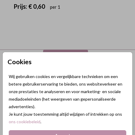
Prijs:
€ 0,60
per 1
Terug naar boven
Cookies
GeluksKaartjes.nl
Wij gebruiken cookies en vergelijkbare technieken om een
betere gebruikerservaring te bieden, ons websiteverkeer en
Nikkelweg 45
onze prestaties te analyseren en voor marketing- en sociale
2401MM Alphen a/d Rijn
mediadoeleinden (het weergeven van gepersonaliseerde
Nederland
advertenties).
KVK: 84438665
Je kunt jouw toestemming altijd wijzigen of intrekken op ons
BTW: NL863211185B01
ons cookiebeleid
.
088 3232 088