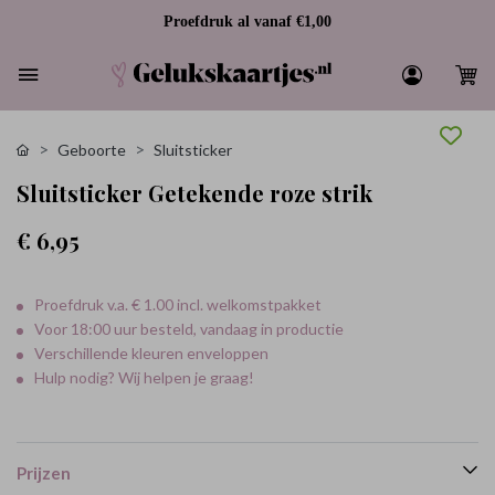
Proefdruk al vanaf €1,00
Geboorte
Sluitsticker
Sluitsticker Getekende roze strik
€ 6,95
Proefdruk v.a. € 1.00 incl. welkomstpakket
Voor 18:00 uur besteld, vandaag in productie
Verschillende kleuren enveloppen
Hulp nodig? Wij helpen je graag!
Prijzen