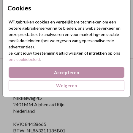
Cookies
Wij gebruiken cookies en vergelijkbare technieken om een
betere gebruikerservaring te bieden, ons websiteverkeer en
onze prestaties te analyseren en voor marketing- en sociale
mediadoeleinden (het weergeven van gepersonaliseerde
advertenties).
Je kunt jouw toestemming altijd wijzigen of intrekken op ons
ons cookiebeleid
.
Terug naar boven
Accepteren
GeluksKaartjes.nl
Weigeren
Nikkelweg 45
2401MM Alphen a/d Rijn
Nederland
KVK: 84438665
BTW: NL863211185B01