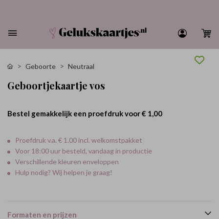
Geboorte
Neutraal
Geboortjekaartje vos
Bestel gemakkelijk een proefdruk voor
€ 1,00
Proefdruk v.a. € 1.00 incl. welkomstpakket
Voor 18:00 uur besteld, vandaag in productie
Verschillende kleuren enveloppen
Hulp nodig? Wij helpen je graag!
Formaten en prijzen