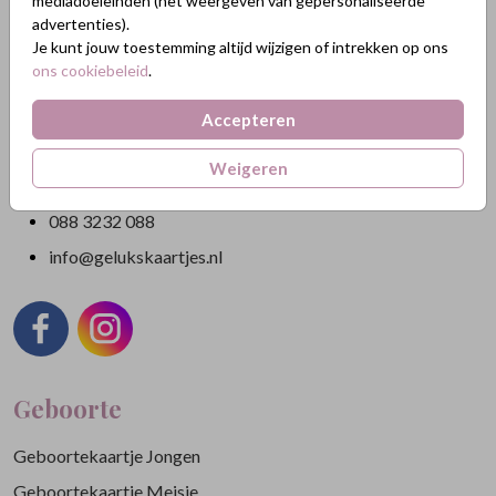
mediadoeleinden (het weergeven van gepersonaliseerde
GeluksKaartjes.nl
advertenties).
Je kunt jouw toestemming altijd wijzigen of intrekken op ons
Nikkelweg 45
ons cookiebeleid
.
2401MM Alphen a/d Rijn
Nederland
Accepteren
KVK: 84438665
Weigeren
BTW: NL863211185B01
088 3232 088
info@gelukskaartjes.nl
Geboorte
Geboortekaartje Jongen
Geboortekaartje Meisje