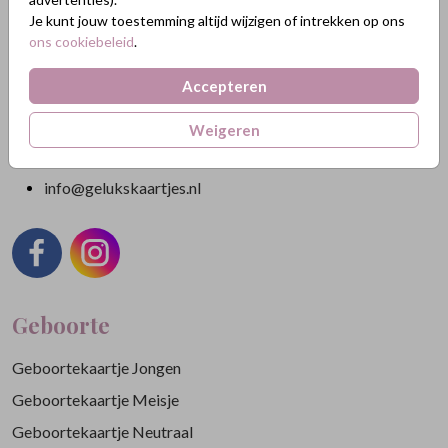
Nikkelweg 45
Je kunt jouw toestemming altijd wijzigen of intrekken op ons
2401MM Alphen a/d Rijn
ons cookiebeleid
.
Nederland
Accepteren
KVK: 84438665
BTW: NL863211185B01
Weigeren
088 3232 088
info@gelukskaartjes.nl
Geboorte
Geboortekaartje Jongen
Geboortekaartje Meisje
Geboortekaartje Neutraal