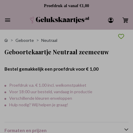
Proefdruk al vanaf €1,00
Geboorte
Neutraal
Geboortekaartje Neutraal zeemeeuw
Bestel gemakkelijk een proefdruk voor
€ 1,00
Proefdruk v.a. € 1.00 incl. welkomstpakket
Voor 18:00 uur besteld, vandaag in productie
Verschillende kleuren enveloppen
Hulp nodig? Wij helpen je graag!
Formaten en prijzen