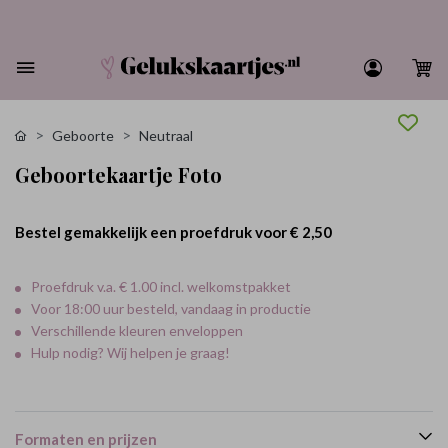
Geboorte
Neutraal
Geboortekaartje Foto
Bestel gemakkelijk een proefdruk voor
€ 2,50
Proefdruk v.a. € 1.00 incl. welkomstpakket
Voor 18:00 uur besteld, vandaag in productie
Verschillende kleuren enveloppen
Hulp nodig? Wij helpen je graag!
Formaten en prijzen