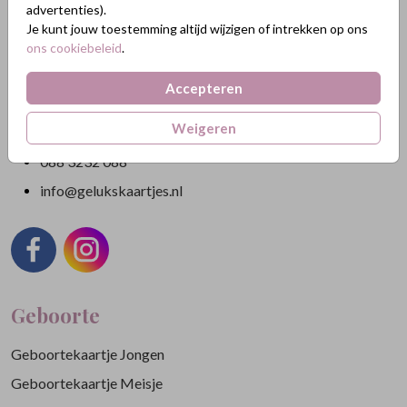
advertenties).
Je kunt jouw toestemming altijd wijzigen of intrekken op ons
Nikkelweg 45
ons cookiebeleid
.
2401MM Alphen a/d Rijn
Nederland
Accepteren
KVK: 84438665
Weigeren
BTW: NL863211185B01
088 3232 088
info@gelukskaartjes.nl
Geboorte
Geboortekaartje Jongen
Geboortekaartje Meisje