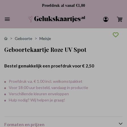
Proefdruk al vanaf €1,00
Geboorte
Meisje
Geboortekaartje Roze UV Spot
Bestel gemakkelijk een proefdruk voor
€ 2,50
Proefdruk v.a. € 1.00 incl. welkomstpakket
Voor 18:00 uur besteld, vandaag in productie
Verschillende kleuren enveloppen
Hulp nodig? Wij helpen je graag!
Formaten en prijzen