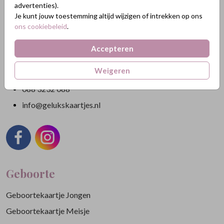
advertenties).
Je kunt jouw toestemming altijd wijzigen of intrekken op ons
Nikkelweg 45
ons cookiebeleid
.
2401MM Alphen a/d Rijn
Nederland
Accepteren
KVK: 84438665
Weigeren
BTW: NL863211185B01
088 3232 088
info@gelukskaartjes.nl
Geboorte
Geboortekaartje Jongen
Geboortekaartje Meisje