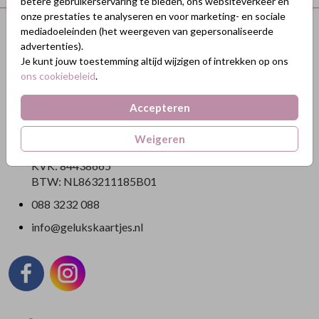
betere gebruikerservaring te bieden, ons websiteverkeer en
onze prestaties te analyseren en voor marketing- en sociale
Terug naar boven
mediadoeleinden (het weergeven van gepersonaliseerde
advertenties).
Je kunt jouw toestemming altijd wijzigen of intrekken op ons
GeluksKaartjes.nl
ons cookiebeleid
.
Nikkelweg 45
Accepteren
2401MM Alphen a/d Rijn
Nederland
Weigeren
KVK: 84438665
BTW: NL863211185B01
088 3232 088
info@gelukskaartjes.nl