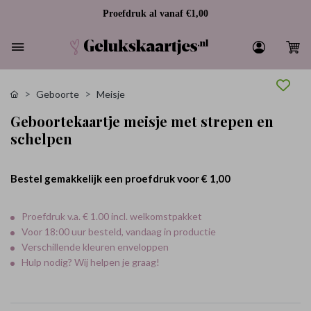
Proefdruk al vanaf €1,00
Geboorte
Meisje
Geboortekaartje meisje met strepen en
schelpen
Bestel gemakkelijk een proefdruk voor
€ 1,00
Proefdruk v.a. € 1.00 incl. welkomstpakket
Voor 18:00 uur besteld, vandaag in productie
Verschillende kleuren enveloppen
Hulp nodig? Wij helpen je graag!