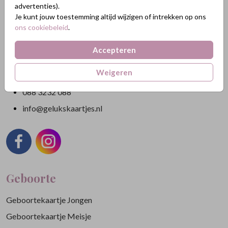
advertenties).
Je kunt jouw toestemming altijd wijzigen of intrekken op ons
Nikkelweg 45
ons cookiebeleid
.
2401MM Alphen a/d Rijn
Nederland
Accepteren
KVK: 84438665
Weigeren
BTW: NL863211185B01
088 3232 088
info@gelukskaartjes.nl
Geboorte
Geboortekaartje Jongen
Geboortekaartje Meisje