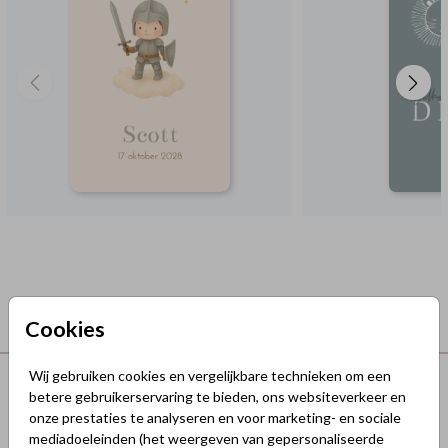
Cookies
Terug naar boven
Wij gebruiken cookies en vergelijkbare technieken om een
betere gebruikerservaring te bieden, ons websiteverkeer en
onze prestaties te analyseren en voor marketing- en sociale
GeluksKaartjes.nl
mediadoeleinden (het weergeven van gepersonaliseerde