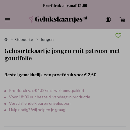
Proefdruk al vanaf €1,00
Geboorte
Jongen
Geboortekaartje jongen ruit patroon met
goudfolie
Bestel gemakkelijk een proefdruk voor
€ 2,50
Proefdruk v.a. € 1.00 incl. welkomstpakket
Voor 18:00 uur besteld, vandaag in productie
Verschillende kleuren enveloppen
Hulp nodig? Wij helpen je graag!