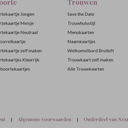
oorte
Trouwen
tekaartje Jongen
Save the Date
tekaartje Meisje
Trouwhuisstijl
tekaartje Neutraal
Menukaarten
orrelkaartje
Naamkaartjes
tekaartje zelf maken
Welkomstbord Bruiloft
tekaartjes Kleurrijk
Trouwkaart zelf maken
eboortekaartjes
Alle Trouwkaarten
ent
Algemene voorwaarden
Onderdeel van Nexu
|
|