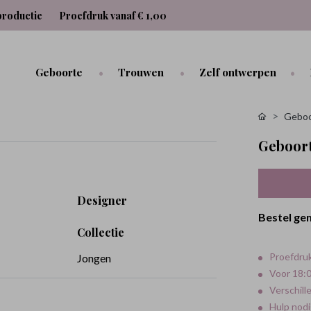
productie
Proefdruk vanaf € 1,00
Geboorte
Trouwen
Zelf ontwerpen
Geboo
Geboort
Designer
Bestel ge
Collectie
Proefdruk
Jongen
Voor 18:0
Verschill
Hulp nodi