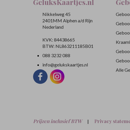
GeluksKaartjes.nl
Geb
Nikkelweg 45
Geboor
2401MM Alphen a/d Rijn
Geboor
Nederland
Geboor
KVK: 84438665
Kraamb
BTW: NL863211185B01
Geboor
088 3232 088
Geboor
info@gelukskaartjes.nl
Alle G
Prijzen inclusief BTW
Privacy statem
|