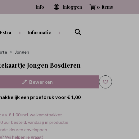
Info
Inloggen
0
Extra
Informatie
rte
Jongen
ekaartje Jongen Bosdieren
Bewerken
makkelijk een proefdruk voor
€ 1,00
 v.a. € 1.00 incl. welkomstpakket
0 uur besteld, vandaag in productie
ende kleuren enveloppen
g? Wij helpen je graag!