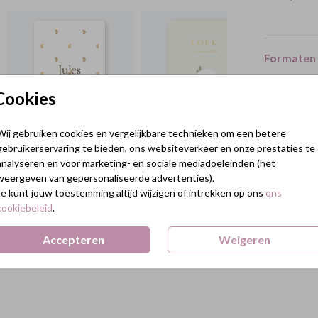
Formaten 
Cookies
Wij gebruiken cookies en vergelijkbare technieken om een betere
gebruikerservaring te bieden, ons websiteverkeer en onze prestaties te
analyseren en voor marketing- en sociale mediadoeleinden (het
weergeven van gepersonaliseerde advertenties).
Je kunt jouw toestemming altijd wijzigen of intrekken op ons
ons
cookiebeleid
.
Accepteren
Weigeren
Terug naar boven